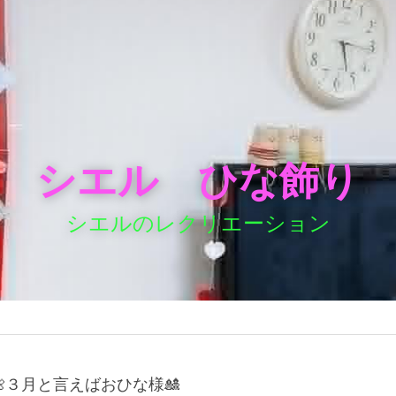
シエル　ひな飾り
シエルのレクリエーション
３月と言えばおひな様🎎