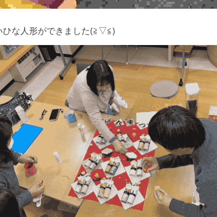
ひな人形ができました(≧▽≦)