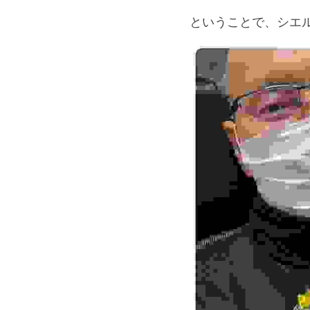
ということで、シエルで