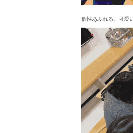
個性あふれる、可愛い