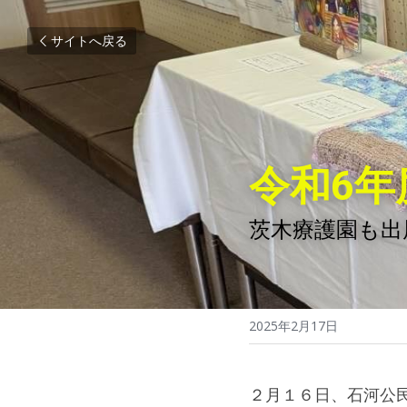
サイトへ戻る
令和6
茨木療護園も出
2025年2月17日
２月１６日、石河公