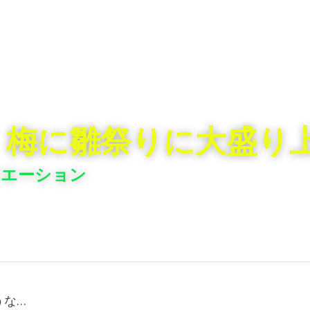
　梅に雛祭りに大盛り
リエーション
うな…