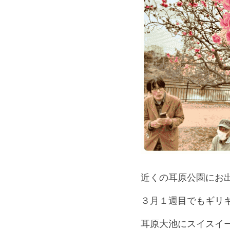
近くの耳原公園にお出
３月１週目でもギリギリ
耳原大池にスイスイー