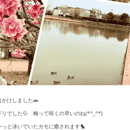
かけしました🚗
でした💦　梅って咲くの早いのね(*^_^*)
っと泳いでいたカモに癒されます🐤