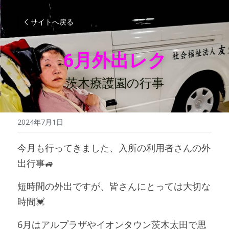
サイトへ戻る
6月外出レク
茨木療護園の行事
2024年7月1日
今月も行ってきました、入所の利用者さんの外
出行事🚙
短時間の外出ですが、皆さんにとっては大切な
時間💓
6月はアルプラザやイオンタウン茨木太田で思