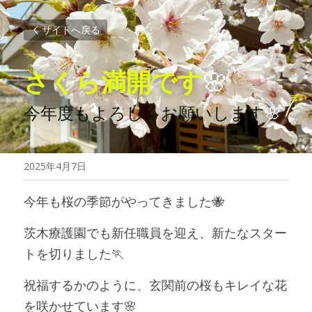
サイトへ戻る
さくら満開です
🌸
今年度もよろしくお願いします
🌸
2025年4月7日
今年も桜の季節がやってきました🐝
茨木療護園でも新任職員を迎え、新たなスター
トを切りました🏃
祝福するかのように、玄関前の桜もキレイな花
を咲かせています🌸