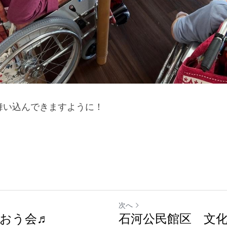
舞い込んできますように！
次へ
おう会♬
石河公民館区 文