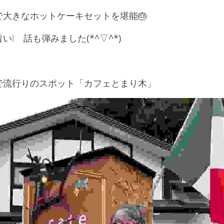
大きなホットケーキセットを堪能🎂　
❕　話も弾みました(*^▽^*)
で流行りのスポット「カフェとまり木」