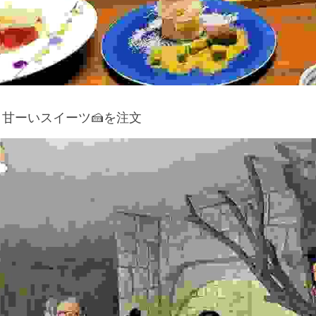
甘ーいスイーツ🍰を注文